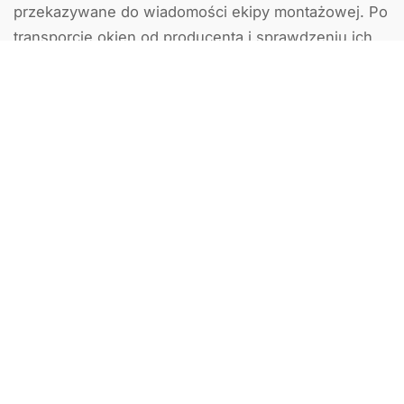
przekazywane do wiadomości ekipy montażowej. Po
transporcie okien od producenta i sprawdzeniu ich
przy odbiorze, wyznaczamy termin montażu. Nasze
wyspecjalizowane ekipy przystępują do montażu
okien zgodnie z zaplanowanymi pracami i
ustaleniami z umowy.
Tak było i w tym przypadku. Inwestor zdecydował
się na sprawdzone okna firmy AdamS. Okna i drzwi z
linii Passive Line i Premium Line oraz drzwi HS
podnoszono-przesuwne z aluminium (Monorail
Ultraglide) zostały wykonane w pięknym,
nietypowym kolorze DB 703 Alux. Zgodnie z
deklaracją właściwości użytkowych, okna spełniają
wymagania programu „Czyste Powietrze”.