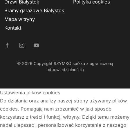
Drzwi Białystok
Polityka cookies
Bramy garażowe Białystok
Mapa witryny
Kontakt
©
2026
Copyright SZYMKO spółka z ograniczoną
odpowiedzialnością
Ustawienia plików cookies
Do działania oraz analizy naszej strony używamy plików
cookies. Pomagają nam zrozumieć w jaki sposób
korzystasz z treści i funkcji witryny. Dzięki temu możemy
nadal ulepszać i personalizować korzystanie z naszego