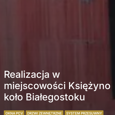
Realizacja w
miejscowości Księżyno
koło Białegostoku
OKNA PCV
DRZWI ZEWNĘTRZNE
SYSTEM PRZESUWNY