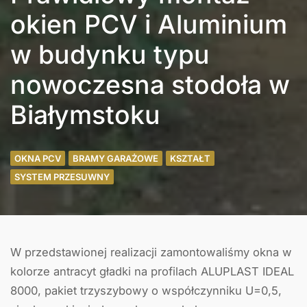
okien PCV i Aluminium
w budynku typu
nowoczesna stodoła w
Białymstoku
OKNA PCV
BRAMY GARAŻOWE
KSZTAŁT
SYSTEM PRZESUWNY
W przedstawionej realizacji zamontowaliśmy okna w
kolorze antracyt gładki na profilach ALUPLAST IDEAL
8000, pakiet trzyszybowy o współczynniku U=0,5,