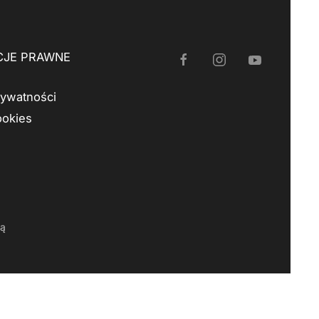
CJE PRAWNE
rywatności
ookies
ią