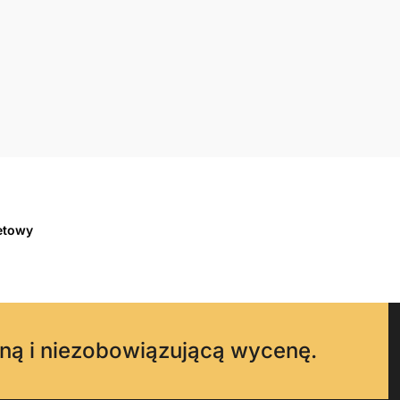
etowy
ną i niezobowiązującą wycenę.