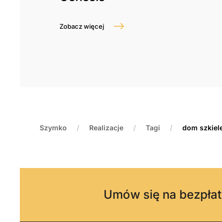
Zobacz więcej
Szymko
Realizacje
Tagi
dom szkiel
Umów się na bezpłat