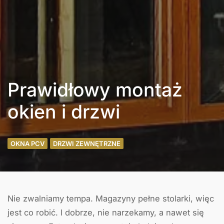
Prawidłowy montaż
okien i drzwi
OKNA PCV
DRZWI ZEWNĘTRZNE
Nie zwalniamy tempa. Magazyny pełne stolarki, więc
jest co robić. I dobrze, nie narzekamy, a nawet się