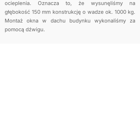
ocieplenia. Oznacza to, że wysunęliśmy na
głębokość 150 mm konstrukcję o wadze ok. 1000 kg.
Montaż okna w dachu budynku wykonaliśmy za
pomocą dźwigu.
Cyklicznie badamy satysfakcję naszych klientów -
większość z nich wskazuje, że naszą największą
przewagą jest obsługa klienta i zaangażowanie w
realizację zlecenia. Trudno się o tym przekonać
jedynie czytając, dlatego na tym etapie nie pozostaje
nam nic innego jak zachęcić do wizyty w naszym
salonie. Zapraszamy do
Salonu Okien i Drzwi w
Białymstoku na Antoniukowską 54a
.
Zachęcamy też do wypełnienia formularza
kontaktowego lub telefonicznego umówienia się na