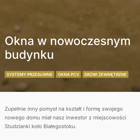
Okna w nowoczesnym
budynku
SYSTEMY PRZESUWNE
OKNA PCV
DRZWI ZEWNĘTRZNE
Zupełnie inny pomysł na kształt i formę swojego
nowego domu miał nasz inwestor z miejscowości
Studzianki koło Białegostoku.