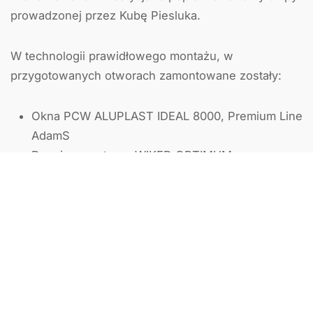
prowadzonej przez Kubę Piesluka.
W technologii prawidłowego montażu, w
przygotowanych otworach zamontowane zostały:
Okna PCW ALUPLAST IDEAL 8000, Premium Line
AdamS
Drzwi zewnętrzne WIKĘD OPTIMUM
Dodatkowo, również w odpowiednio przygotowany i
otynkowany otwór, została zainstalowana brama
garażowa LPU 42, firmy HÖRMANN.
kolejny zadowolony inwestor
kolejny prawidłowy montaż