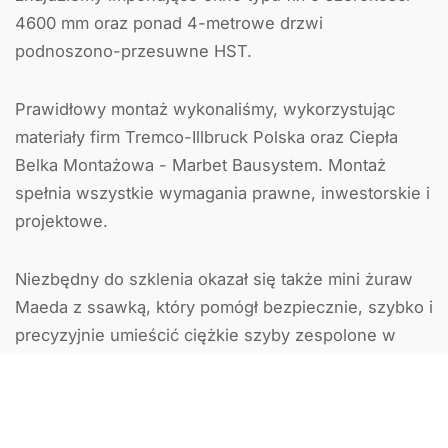
4600 mm oraz ponad 4-metrowe drzwi
podnoszono-przesuwne HST.
Prawidłowy montaż wykonaliśmy, wykorzystując
materiały firm Tremco-Illbruck Polska oraz Ciepła
Belka Montażowa - Marbet Bausystem. Montaż
spełnia wszystkie wymagania prawne, inwestorskie i
projektowe.
Niezbędny do szklenia okazał się także mini żuraw
Maeda z ssawką, który pomógł bezpiecznie, szybko i
precyzyjnie umieścić ciężkie szyby zespolone w
docelowych miejscach.
Nasza ekipa wyposażyła dodatkowo obiekt w drzwi