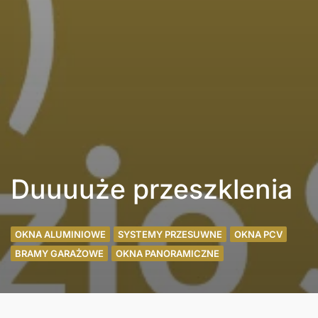
Duuuuże przeszklenia
OKNA ALUMINIOWE
SYSTEMY PRZESUWNE
OKNA PCV
BRAMY GARAŻOWE
OKNA PANORAMICZNE