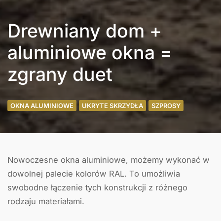
Drewniany dom +
aluminiowe okna =
zgrany duet
OKNA ALUMINIOWE
UKRYTE SKRZYDŁA
SZPROSY
Nowoczesne okna aluminiowe, możemy wykonać w
dowolnej palecie kolorów RAL. To umożliwia
swobodne łączenie tych konstrukcji z różnego
rodzaju materiałami.