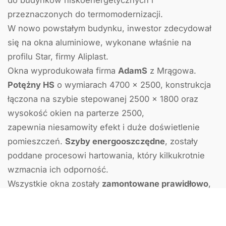
do budynków niskoenergetycznych i
przeznaczonych do termomodernizacji.
W nowo powstałym budynku, inwestor zdecydował
się na okna aluminiowe, wykonane właśnie na
profilu Star, firmy Aliplast.
Okna wyprodukowała firma
AdamS
z Mrągowa.
Potężny HS
o wymiarach 4700 x 2500, konstrukcja
łączona na szybie stepowanej 2500 x 1800 oraz
wysokość okien na parterze 2500,
zapewnia niesamowity efekt i duże doświetlenie
pomieszczeń.
Szyby energooszczędne
, zostały
poddane procesowi hartowania, który kilkukrotnie
wzmacnia ich odporność.
Wszystkie okna zostały
zamontowane prawidłowo
,
zgodnie z oczekiwanymi przez inwestora
parametrami, oraz zgodnie z wymaganiami