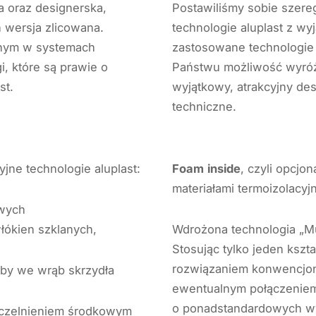
a oraz designerska,
Postawiliśmy sobie szere
 wersja zlicowana.
technologie aluplast z wy
anym w systemach
zastosowane technologie 
i, które są prawie o
Państwu możliwość wyróż
st.
wyjątkowy, atrakcyjny des
techniczne.
jne technologie aluplast:
Foam
inside
, czyli opcjo
materiałami termoizolacyj
owych
ókien szklanych,
Wdrożona technologia „Mul
Stosując tylko jeden ksz
rozwiązaniem konwencjona
zyby we wrąb skrzydła
ewentualnym połączeniem 
o ponadstandardowych wy
szczelnieniem środkowym