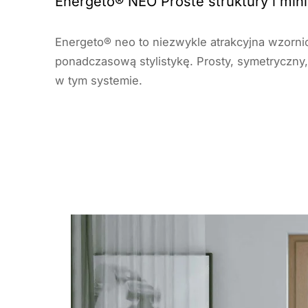
Energeto® NEO Proste struktury i min
Energeto® neo to niezwykle atrakcyjna wzorni
ponadczasową stylistykę. Prosty, symetryczny
w tym systemie.