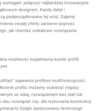
g wymagań: połączyć najbardziej innowacyjne
jątkowym designem. Każdy detal i
są podporządkowane tej wizji. Dajemy
nienia swojej oferty zarówno poprzez
ign, jak również unikatowe rozwiązania
nalna możliwość wypełnienia komór profili
nymi
tifalz” zapewnia profilom multifunkcyjność.
tałtownik profilu możemy wybierać między
lnym ze stalą, rozwiązaniem bez stali lub
obu rozwiązań (np. dla wykonania konstrukcji
miarach).Dzięki zastosowaniu technologii