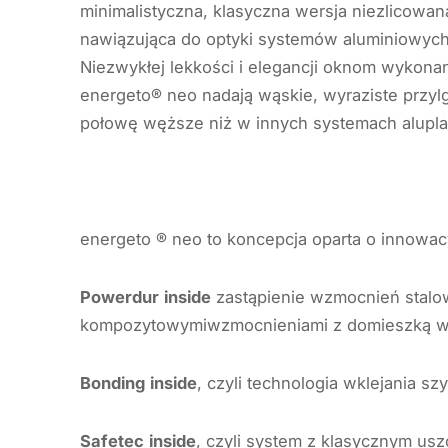
minimalistyczna, klasyczna wersja niezlicowan
nawiązująca do optyki systemów aluminiowych
Niezwykłej lekkości i elegancji oknom wykon
energeto® neo nadają wąskie, wyraziste przylg
połowę węższe niż w innych systemach alupla
energeto ® neo to koncepcja oparta o innowacy
Powerdur
inside
zastąpienie wzmocnień stal
kompozytowymiwzmocnieniami z domieszką wł
Bonding
inside
, czyli technologia wklejania s
Safetec
inside
, czyli system z klasycznym u