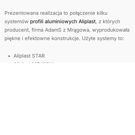
Prezentowana realizacja to połączenie kilku
systemów
profili aluminiowych Aliplast
, z których
producent, firma AdamS z Mrągowa, wyprodukowała
piękne i efektowne konstrukcje. Użyte systemy to:
Aliplast STAR
Aliplast MC WALL
Aliplast HST ULTRAGLIDE
Budynek został także wyposażony w bramę
garażową oraz bardzo popularne ostatnio żaluzje
fasadowe. Nasza ekipa montażowa, jak zwykle, była
odpowiedzialna za prawidłowy montaż wszystkich
konstrukcji, zapewniając szczelność i zgodność z
wymaganiami określonymi w umowie. Pomocny i