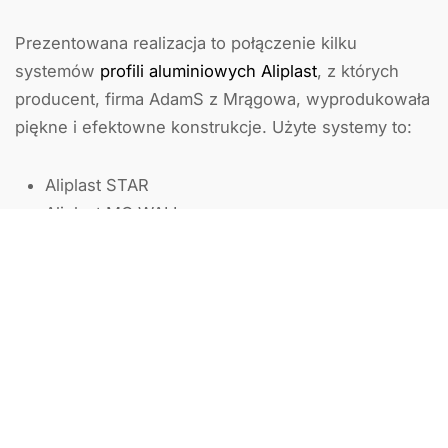
Prezentowana realizacja to połączenie kilku
systemów
profili aluminiowych Aliplast
, z których
producent, firma AdamS z Mrągowa, wyprodukowała
piękne i efektowne konstrukcje. Użyte systemy to:
Aliplast STAR
Aliplast MC WALL
Aliplast HST ULTRAGLIDE
Budynek został także wyposażony w bramę
garażową oraz bardzo popularne ostatnio żaluzje
fasadowe. Nasza ekipa montażowa, jak zwykle, była
odpowiedzialna za prawidłowy montaż wszystkich
konstrukcji, zapewniając szczelność i zgodność z
wymaganiami określonymi w umowie. Pomocny i