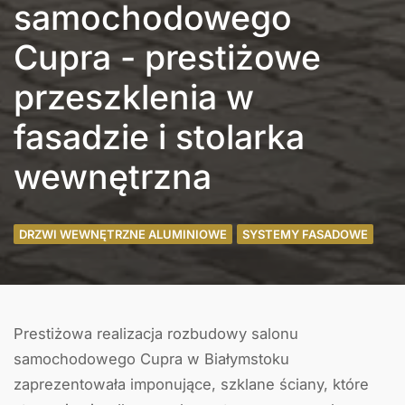
samochodowego
Cupra - prestiżowe
przeszklenia w
fasadzie i stolarka
wewnętrzna
DRZWI WEWNĘTRZNE ALUMINIOWE
SYSTEMY FASADOWE
Prestiżowa realizacja rozbudowy salonu
samochodowego Cupra w Białymstoku
zaprezentowała imponujące, szklane ściany, które