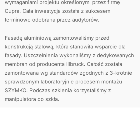
wymaganiami projektu określonymi przez firmę
Cupra. Cała inwestycja została z sukcesem
terminowo odebrana przez audytorów.
Fasadę aluminiową zamontowaliśmy przed
konstrukcją stalową, która stanowiła wsparcie dla
fasady. Uszczelnienia wykonaliśmy z dedykowanych
membran od producenta Illbruck. Całość została
zamontowana wg standardów zgodnych z 3-krotnie
sprawdzonym laboratoryjnie procesem montażu
SZYMKO. Podczas szklenia korzystaliśmy z
manipulatora do szkła.
Cyklicznie badamy satysfakcję naszych klientów, a
większość z nich wskazuje, że naszą największą
przewagą jest obsługa klienta i zaangażowanie w