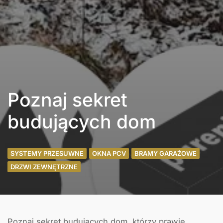
Poznaj sekret
budujących dom
SYSTEMY PRZESUWNE
OKNA PCV
BRAMY GARAŻOWE
DRZWI ZEWNĘTRZNE
Poznaj sekret budujących dom, którzy prawie