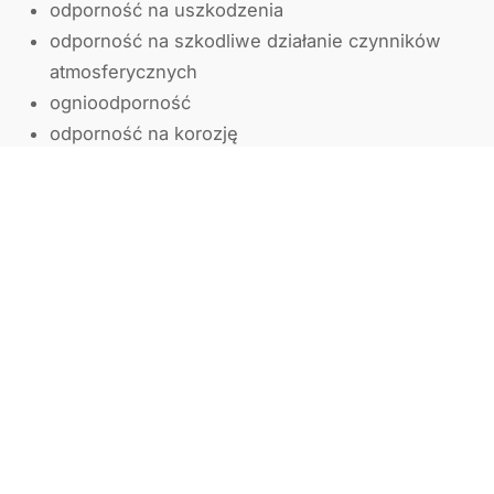
odporność na uszkodzenia
odporność na szkodliwe działanie czynników
atmosferycznych
ognioodporność
odporność na korozję
prosta konserwacja
wysoka trwałość
dobre parametry użytkowe
szeroki zakres stosowania
bogaty wybór kolorów i powłok
W prezentowanym obiekcie zamontowane zostały
okna aluminiowe Aliplast Genesis oraz drzwi
aluminiowe Aliplast Ultraglide LS podnoszono-
przesuwne HST. Producentem wszystkich
konstrukcji jest sprawdzona i rzetelna firma AdamS.