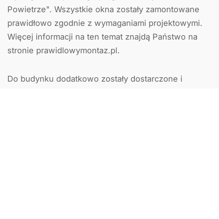
Powietrze". Wszystkie okna zostały zamontowane
prawidłowo zgodnie z wymaganiami projektowymi.
Więcej informacji na ten temat znajdą Państwo na
stronie prawidlowymontaz.pl.
Do budynku dodatkowo zostały dostarczone i
zamontowane:
Dwie bramy garażowe segmentowe Hörmann
LPU 42 oraz RenoMatic
Rolety zewnętrzne podtynkowe Krispol
Żaluzje fasadowe Selt
Trzy drzwi zewnętrzne Wikęd: Themo Prestige
Lux (1 szt.) i Premium 54 (2 szt.)
Wszystkie konstrukcje zostały kolorystycznie