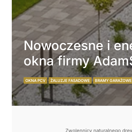
Nowoczesne i en
okna firmy Adam
OKNA PCV
ŻALUZJE FASADOWE
BRAMY GARAŻOWE
Zwolennicy naturalnego dr