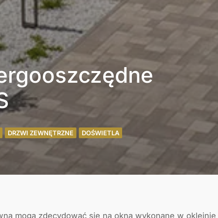
ergooszczędne
S
DRZWI ZEWNĘTRZNE
DOŚWIETLA
ewna mogą zdecydować się na okna wykonane w okleinie