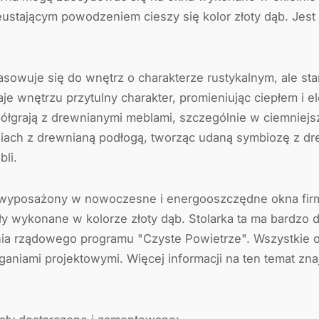
eustającym powodzeniem cieszy się kolor złoty dąb. Jest
pasowuje się do wnętrz o charakterze rustykalnym, ale st
e wnętrzu przytulny charakter, promieniując ciepłem i e
łgrają z drewnianymi meblami, szczególnie w ciemniejsz
iach z drewnianą podłogą, tworząc udaną symbiozę z dr
li.
ł wyposażony w nowoczesne i energooszczędne okna fi
ły wykonane w kolorze złoty dąb. Stolarka ta ma bardzo 
ia rządowego programu "Czyste Powietrze". Wszystkie 
niami projektowymi. Więcej informacji na ten temat zna